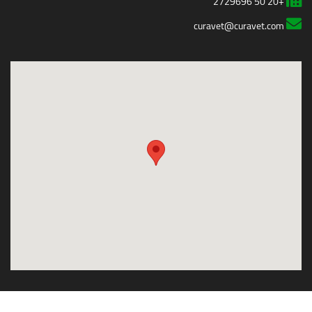
+20 50 2729696
curavet@curavet.com