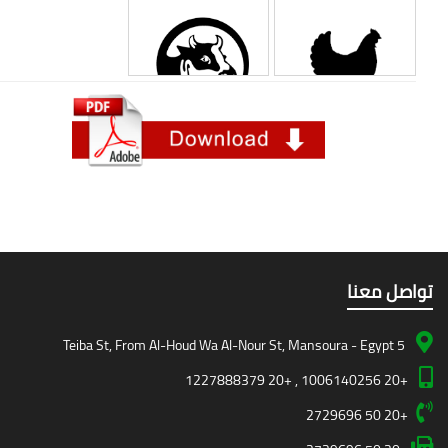
صل معنا
5 Teiba St, From Al-Houd Wa Al-Nour St, Mansoura - Egypt
+20 1006140256 , +20 1227888379
+20 50 2729696