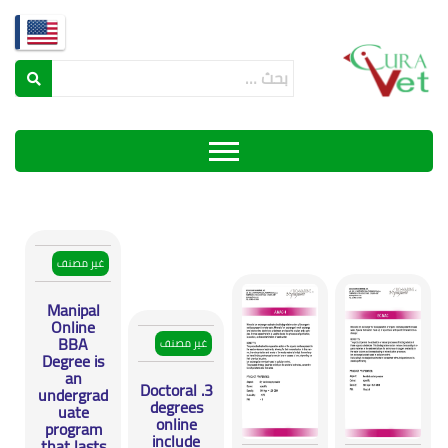
المنتجات
غير مصنف
Manipal
Online
BBA
غير مصنف
Degree is
an
3. Doctoral
undergrad
degrees
uate
online
program
include
that lasts