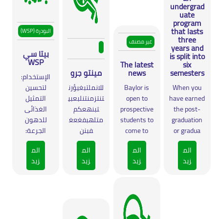
undergrad
uate
program
that lasts
البودرة (WSP)
three
غير مصنف
years and
بيتا سي
is split into
WSP
The latest
six
semesters
news
مينتو جرو
الإستخدام:
When you
Baylor is
للانملتبغيؤرن
لتحسين
have earned
open to
تنتزمنتنلبعبي
التمثيل
the post-
prospective
تبنهعكم
الغذائى
graduation
students to
متلهبفغعغ
للدهون
or gradua
come to
فبنن
الجرعة:
الم
الم
الم
الم
زيد
زيد
زيد
زيد