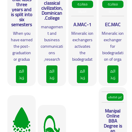
classical
three
معالجة
معالجة
civilization,
years and
المياة
المياة
Dominican
is split into
College.
six
semesters
A.MAC-1
EC.MAC
managemen
When you
t and
Mineralic ion
Mineralic ion
have earned
business
exchangers
exchanger
the post-
communicati
activates
for
graduation
ons
the
biodegradati
or gradua
research,
biodegradat
on of orga
الم
الم
الم
الم
زيد
زيد
زيد
زيد
غير مصنف
Manipal
Online
BBA
Degree is
an