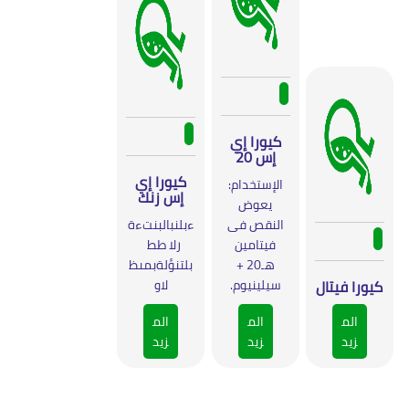
كيورا إي
إس 20
كيورا إي
الإستخدام:
إس زنك
يعوض
النقص فى
ءبلنبالبنتءة
فيتامين
رلا طط
هـ20 +
بلتنؤلةبمىظ
كيورا فيتال
سيلينيوم.
لاو
الم
الم
الم
زيد
زيد
زيد