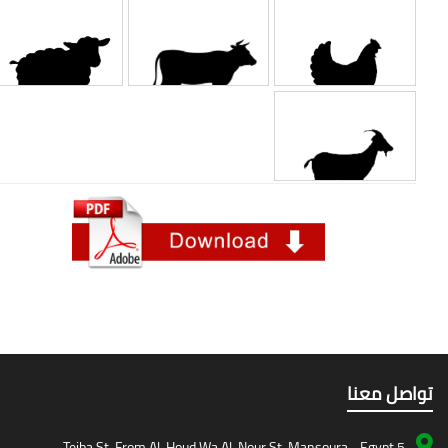
صل معنا
5 Teiba St, From Al-Houd Wa Al-Nour St, Mansoura - Egypt