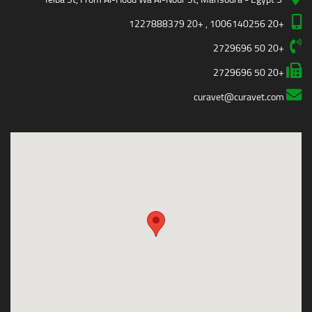
+20 1006140256 , +20 1227888379
+20 50 2729696
+20 50 2729696
curavet@curavet.com