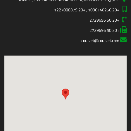
+20 1006140256 , +20 1227888379
+20 50 2729696
+20 50 2729696
curavet@curavet.com