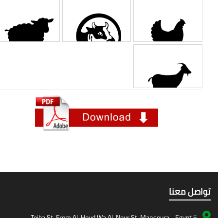
صل معنا
5 Teiba St, From Al-Houd Wa Al-Nour St, Mansoura - Egypt